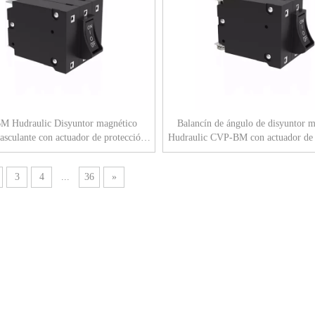
 Hudraulic Disyuntor magnético
Balancín de ángulo de disyuntor 
asculante con actuador de protección
Hudraulic CVP-BM con actuador de 
con lengüeta (QC250) 3P
con bus de tornillo M4 2P
3
4
...
36
»