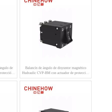
ángulo de
Balancín de ángulo de disyuntor magnético
rotección y
Hudraulic CVP-BM con actuador de protección
con bus de tornillo M4 3P