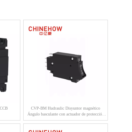
 MCCB
CVP-BM Hudraulic Disyuntor magnético
Ángulo basculante con actuador de protección
con lengüeta (QC250) Interruptor auxiliar 1P