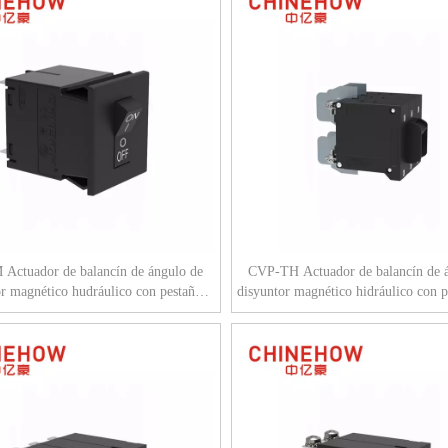
Actuador de balancín de ángulo de
CVP-TH Actuador de balancín de 
or magnético hudráulico con pestaña
disyuntor magnético hidráulico con p
(QC250) 2P Negro
bus de tornillo M5 3P