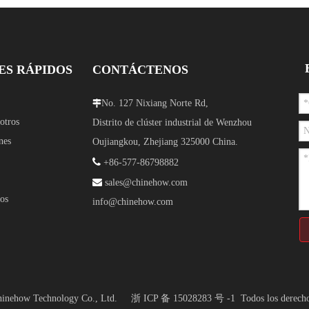
ES RÁPIDOS
CONTÁCTENOS
No. 127 Nixiang Norte Rd,

otros
Distrito de clúster industrial de Wenzhou
nes
Oujiangkou, Zhejiang 325000 China.

+86-577-86798882

sales@chinehow.com
os
info@chinehow.com
Chinehow Technology Co., Ltd.
浙 ICP 备 15028283 号 -1
Todos los derecho