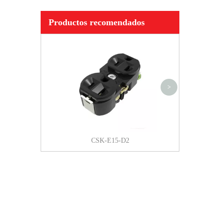
Productos recomendados
CVP-FR Disyunto
hidráulico Actua
largo con bala 
interruptor de 
>
CSK-E15-D2