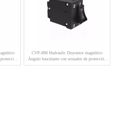
magnético
CVP-BM Hudraulic Disyuntor magnético
protección
Ángulo basculante con actuador de protección
con lengüeta (QC250) 2P