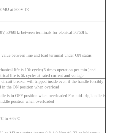
00MΩ at 500V DC
0V,50/60Hz between terminals for eletrical 50/60Hz
 value between line and load terminal under ON status
hanical life is 10k cycles(6 times operation per min.)and
ctrical life is 6k cycles at rated current and voltage
 circuit breaker will tripped inside even if the handle forcibly
d in the ON position when overload
dle is in OFF position when overloaded.For mid-trip,handle is
middle position when overloaded
0℃ to +85℃