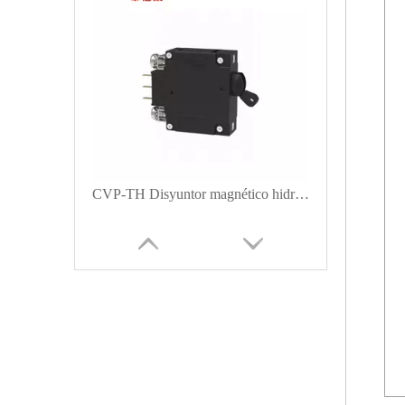
CVP-TH Disyuntor magnético hidráulico Actuador de manija larga con interruptor auxiliar y bus de tornillo M5 1P