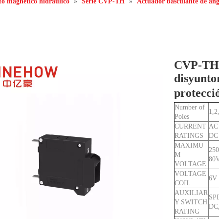
ito magnético hidráulico
»
Serie CVP-TH
»
Actuador basculante de án
CVP-TH A
disyunto
protecci
Number of
1,2
Poles
CURRENT
AC
RATINGS
DC
MAXIMU
250
M
80
VOLTAGE
VOLTAGE
6V
COIL
AUXILIAR
SPD
Y SWITCH
DC,
RATING