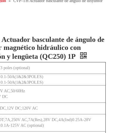
gulo
»
CVP-TH Actuador basculante de ángulo de disyuntor
ctuador basculante de ángulo de
r magnético hidráulico con
ón y lengüeta (QC250) 1P
,3 poles (optional)
 0.1-50A(1&2&3POLES)
 0.1-50A(1&2&3POLES)
V AC,50/60Hz
V DC
 DC,12V DC;120V AC
T;7A,250V AC,7A(Res),28V DC,4A(Ind)0.25A-28V
0.1A-125V AC (optional)