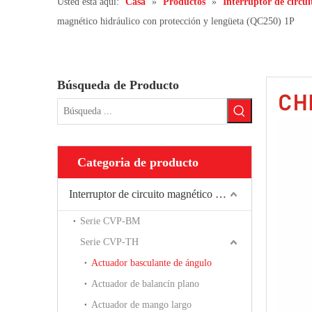
Usted está aquí:
Casa
»
Productos
»
Interruptor de circu
magnético hidráulico con protección y lengüeta (QC250) 1P
Búsqueda de Producto
Categoria de producto
Interruptor de circuito magnético hidráulico
Serie CVP-BM
Serie CVP-TH
Actuador basculante de ángulo
Actuador de balancín plano
Actuador de mango largo