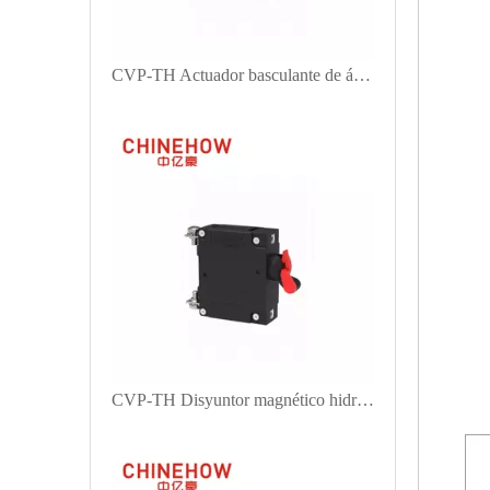
CVP-TH Actuador basculante de ángulo de disyuntor magnético hidráulico con interruptor auxiliar de protección y lengüeta (QC250) 1P
CVP-TH Disyuntor magnético hidráulico Actuador de manija larga con protección con tornillo M4 con orejetas hacia arriba 1P