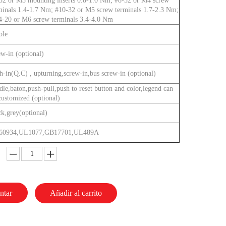
32 or M3 mounting inserts 0.8-1.0 Nm; #8-32 or M4 screw
minals 1.4-1.7 Nm; #10-32 or M5 screw terminals 1.7-2.3 Nm;
4-20 or M6 screw terminals 3.4-4.0 Nm
ole
ew-in (optional)
h-in(Q.C) , upturning,screw-in,bus screw-in (optional)
dle,baton,push-pull,push to reset button and color,legend can
customized (optional)
ck,grey(optional)
60934,UL1077,GB17701,UL489A
ntar
Añadir al carrito