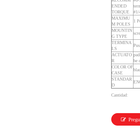
RECOMM
#6-
ENDED
ter
TORQUE
#1/
MAXIMU
1 P
M POLES
MOUNTIN
scr
G TYPE
TERMINA
Pus
LS
ACTUATO
pad
R
be 
COLOR OF
bla
CASE
STANDAR
EN
D
Cantidad:
Pregu