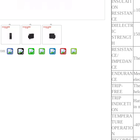
INSULATI
ON
≥1
RESISTAN
CE
DIELECTR
IC
150
STRENGT
H
RESISTAN
con:
CE/
The
IMPEDAN
CE
ENDURAN
Mec
CE
ele
TRIP-
The
FREE
hel
TRIP
Han
INDICETI
in 
ON
TEMPERA
TURE
-4
OPERATIO
N