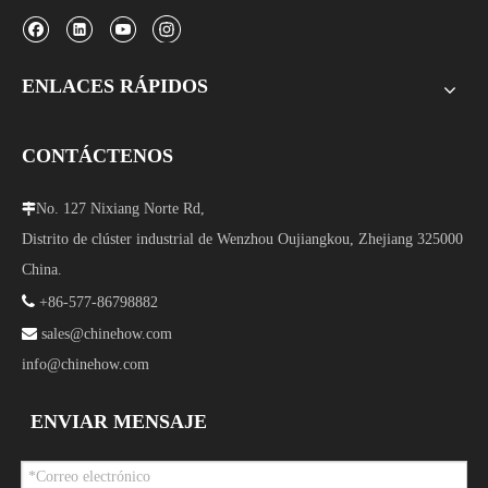
ENLACES RÁPIDOS
CONTÁCTENOS
No. 127 Nixiang Norte Rd,

Distrito de clúster industrial de Wenzhou Oujiangkou, Zhejiang 325000
China.

+86-577-86798882

sales@chinehow.com
info@chinehow.com
ENVIAR MENSAJE