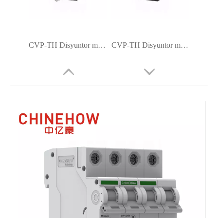
CVP-TH Disyuntor magnético hidráulico Actuador de mango largo con interruptor auxiliar y tornillo M5 doblado 90° 1P
CVP-TH Disyuntor magnético hidráulico Actuador de manija larga con protección con tornillo M4 Con bus de tornillo M5 1P
CVP-TH Actuador de balancín de ángulo de disyuntor magnético hidráulico con protección y bus de tornillo M5 1P
CVP-TH Disyuntor magnético hidráulico Actuador de balancín plano con lengüeta (QC250) 1P