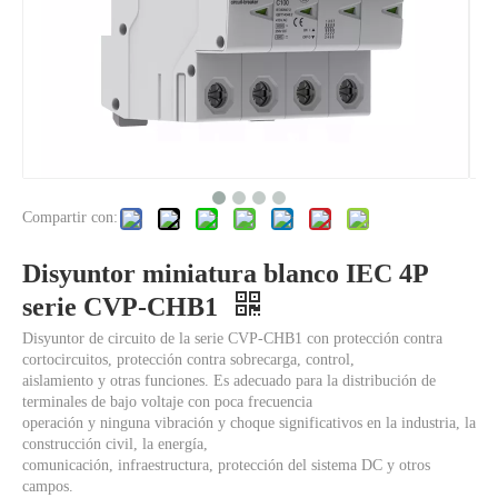
Compartir con:
Actuador de balancín plano del disyuntor magnético hidráulico CVP-TH con tornillo M4 con terminales ascendentes 1P
Disyuntor miniatura blanco IEC 4P
serie CVP-CHB1
Disyuntor de circuito de la serie CVP-CHB1 con protección contra
cortocircuitos, protección contra sobrecarga, control,
aislamiento y otras funciones. Es adecuado para la distribución de
terminales de bajo voltaje con poca frecuencia
operación y ninguna vibración y choque significativos en la industria, la
construcción civil, la energía,
comunicación, infraestructura, protección del sistema DC y otros
campos.