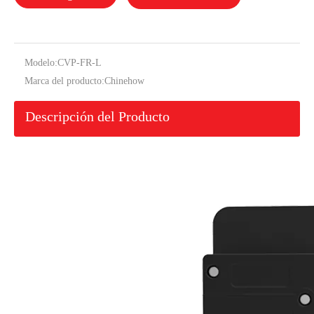
CVP-FR-L Actuador de manija de disyuntor magnético hidráulico 3P
CVP-FR-L Disyuntor magnético hidráulico Actuador de balancín plano sin protector de balancín 1P
Modelo:
CVP-FR-L
Marca del producto:
Chinehow
Descripción del Producto
CVP-FR-L Disyuntor magnético hidráulico Actuador basculante plano 2P