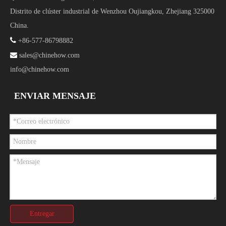
Distrito de clúster industrial de Wenzhou Oujiangkou, Zhejiang 325000
China.

+86-577-86798882

sales@chinehow.com
info@chinehow.com
ENVIAR MENSAJE
Entregar