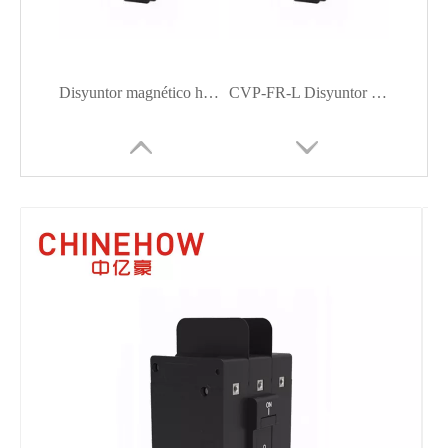
Disyuntor magnético hidráulico
CVP-FR-L Disyuntor magnético hidráulico Actuador de balancín plano sin protector de balancín 3P
CVP-FR-L Disyuntor magnético hidráulico Actuador basculante plano 1P
CVP-FR-L Actuador de manija de disyuntor magnético hidráulico 1P