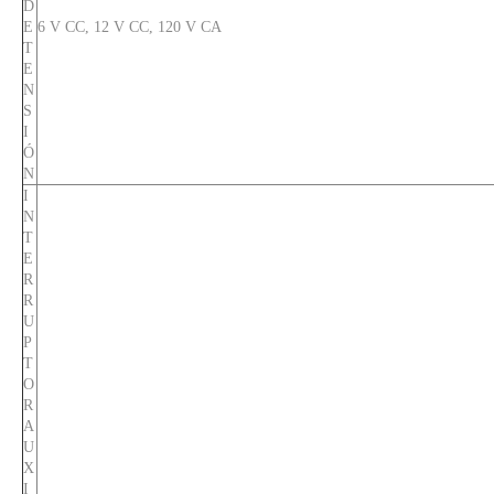
D
E
6 V CC, 12 V CC, 120 V CA
T
E
N
S
I
Ó
N
I
N
T
E
R
R
U
P
T
O
R
A
U
X
I