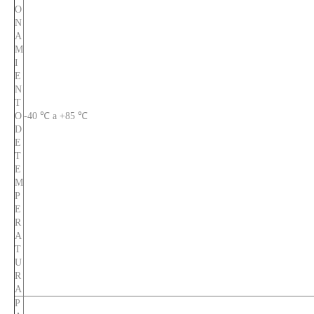
O
N
A
M
I
E
N
T
O
-40 ℃ a +85 ℃
D
E
T
E
M
P
E
R
A
T
U
R
A
P