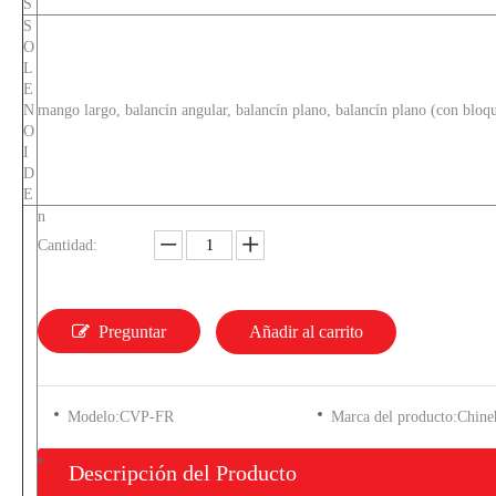
S
S
O
L
E
N
mango largo, balancín angular, balancín plano, balancín plano (con bloq
O
I
D
E
n
Cantidad:
Preguntar
Añadir al carrito
Modelo:
CVP-FR
Marca del producto:
Chin
Descripción del Producto