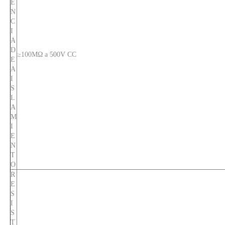
E
N
C
I
A
D
≥100MΩ a 500V CC
E
A
I
S
L
A
M
I
E
N
T
O
R
E
S
I
S
T