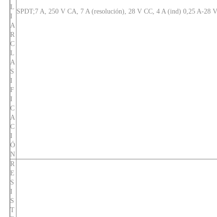
L
SPDT;7 A, 250 V CA, 7 A (resolución), 28 V CC, 4 A (ind) 0,25 A-28
I
A
R
C
L
A
S
I
F
I
C
A
C
I
Ó
N
R
E
S
I
S
T