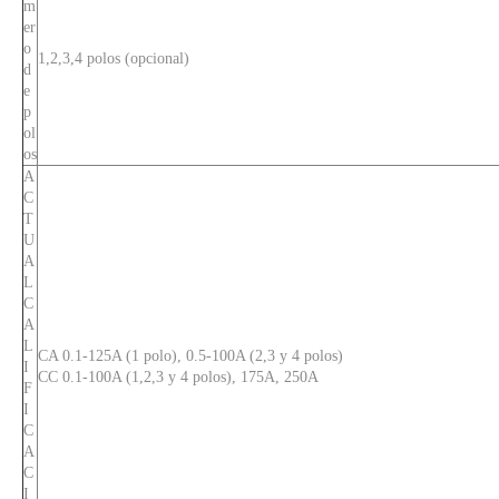
m
er
o
1,2,3,4 polos (opcional)
d
e
p
ol
os
CVP-FR Disyuntor magnético hidráulico Actuador de mango largo con tornillo M5 1P + Control remoto
A
C
T
U
A
L
C
A
L
CA 0.1-125A (1 polo), 0.5-100A (2,3 y 4 polos)
I
CC 0.1-100A (1,2,3 y 4 polos), 175A, 250A
F
I
C
A
C
I