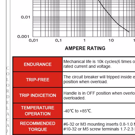
C
O
L
O
R
D
E
L
A
C
A
J