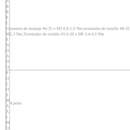
A
R
R
E
C
O
insertos de montaje #6-32 o M3 0,8-1,0 Nm;terminales de tornillo #8-3
M
2,3 Nm;Terminales de tornillo #1/4-20 o M6 3,4-4,0 Nm
E
N
D
A
D
O
P
O
L
O
S
M
4 polos
Á
X
I
M
O