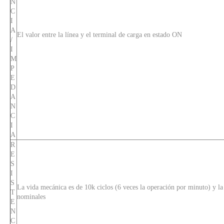
N
C
I
A
El valor entre la línea y el terminal de carga en estado ON
/
I
M
P
E
D
A
N
C
I
A
R
E
S
I
S
La vida mecánica es de 10k ciclos (6 veces la operación por minuto) y la v
T
nominales
E
N
C