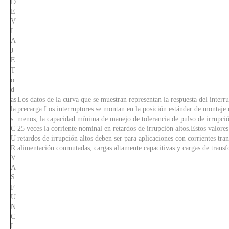
D
E
V
I
A
J
E
T
o
d
as
Los datos de la curva que se muestran representan la respuesta del inter
la
precarga.Los interruptores se montan en la posición estándar de montaje 
s
menos, la capacidad mínima de manejo de tolerancia de pulso de irrupción
C
25 veces la corriente nominal en retardos de irrupción altos.Estos valore
U
retardos de irrupción altos deben ser para aplicaciones con corrientes tran
R
alimentación conmutadas, cargas altamente capacitivas y cargas de trans
V
A
S
F
U
N
C
I