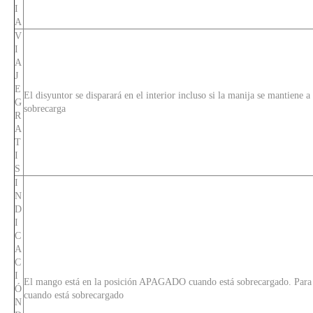
I
A
V
I
A
J
E
El disyuntor se disparará en el interior incluso si la manija se mantien
G
sobrecarga
R
A
T
I
S
I
N
D
I
C
A
C
I
El mango está en la posición APAGADO cuando está sobrecargado. Para la
Ó
cuando está sobrecargado
N