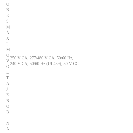
O
N
E
S
M
Á
X
I
M
O
250 V CA, 277/480 V CA, 50/60 Hz,
V
240 V CA, 50/60 Hz (UL489); 80 V CC
O
L
T
A
J
E
B
O
B
I
N
A