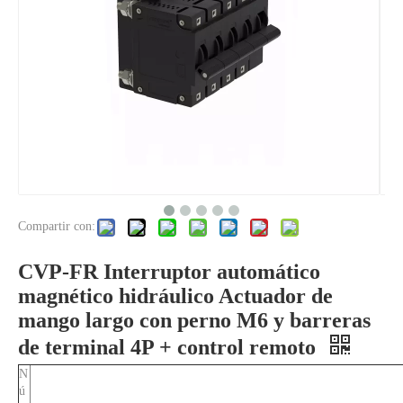
Compartir con:
CVP-FR Disyuntor magnético hidráulico Actuador de mango largo con tornillo M5 y barreras de terminal 2P + control remoto
CVP-FR Interruptor automático magnético hidráulico Actuador de manija larga con espárrago M6 1P + Control remoto
CVP-FR Interruptor automático
magnético hidráulico Actuador de
mango largo con perno M6 y barreras
de terminal 4P + control remoto
N
ú