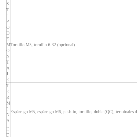
S
T
I
P
O
D
E
M
Tornillo M3, tornillo 6-32 (opcional)
O
N
T
A
J
E
T
E
R
M
I
Espárrago M5, espárrago M6, push-in, tornillo, doble (QC), terminales d
N
A
L
E