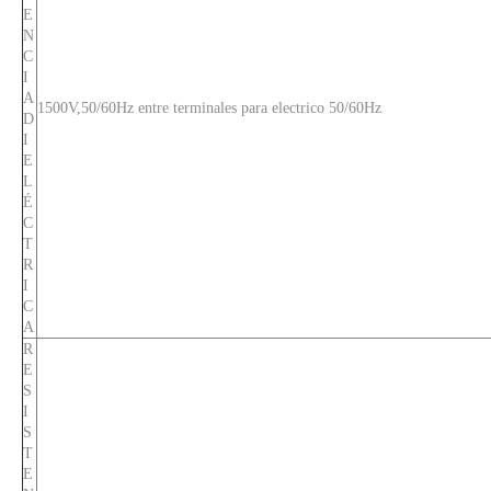
E
N
C
I
A
1500V,50/60Hz entre terminales para electrico 50/60Hz
D
I
E
L
É
C
T
R
I
C
A
R
E
S
I
S
T
E